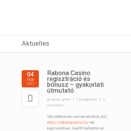
Aktuelles
Rabona Casino
04
regisztráció és
FEB
bónusz – gyakorlati
2017
útmutató
By admin_g3rrit
1 Schlagwörter
0
Comments
Sok játékosnak vannak kérdései a(z)
https://rabonacasino.hu/
-kel
kapcsolatban, mielőtt befizetné az