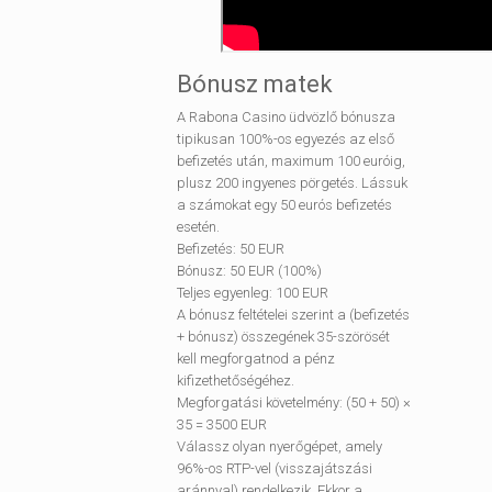
Bónusz matek
A Rabona Casino üdvözlő bónusza
tipikusan 100%-os egyezés az első
befizetés után, maximum 100 euróig,
plusz 200 ingyenes pörgetés. Lássuk
a számokat egy 50 eurós befizetés
esetén.
Befizetés: 50 EUR
Bónusz: 50 EUR (100%)
Teljes egyenleg: 100 EUR
A bónusz feltételei szerint a (befizetés
+ bónusz) összegének 35-szörösét
kell megforgatnod a pénz
kifizethetőségéhez.
Megforgatási követelmény: (50 + 50) ×
35 = 3500 EUR
Válassz olyan nyerőgépet, amely
96%-os RTP-vel (visszajátszási
aránnyal) rendelkezik. Ekkor a