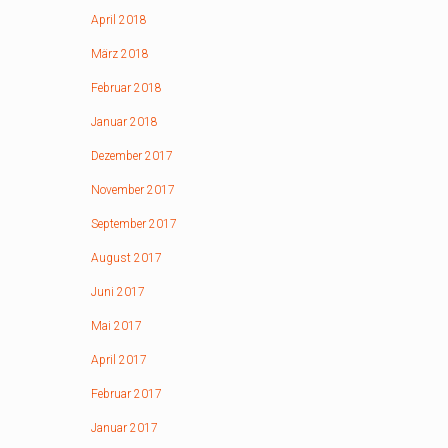
April 2018
März 2018
Februar 2018
Januar 2018
Dezember 2017
November 2017
September 2017
August 2017
Juni 2017
Mai 2017
April 2017
Februar 2017
Januar 2017