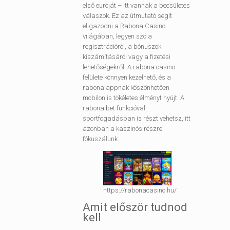
első euróját – itt vannak a becsületes
válaszok. Ez az útmutató segít
eligazodni a Rabona Casino
világában, legyen szó a
regisztrációról, a bónuszok
kiszámításáról vagy a fizetési
lehetőségekről. A rabona casino
felülete könnyen kezelhető, és a
rabona appnak köszönhetően
mobilon is tökéletes élményt nyújt. A
rabona bet funkcióval
sportfogadásban is részt vehetsz, itt
azonban a kaszinós részre
fókuszálunk.
https://rabonacasino.hu/
Amit először tudnod
kell