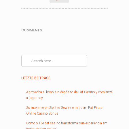
COMMENTS
LETZTE BEITRÄGE
Aprovecha el bono sin depósito de Paf Casino y comienza
a jugar hoy
So maximieren Sie Ihre Gewinne mit dem Fat Pirate
Online Casino Bonus
Como o 161bet casino transforma sua experiência em