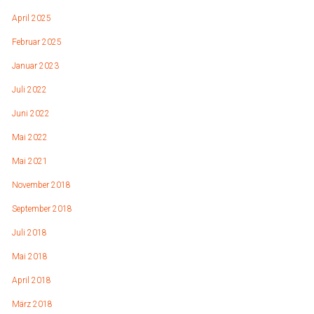
April 2025
Februar 2025
Januar 2023
Juli 2022
Juni 2022
Mai 2022
Mai 2021
November 2018
September 2018
Juli 2018
Mai 2018
April 2018
März 2018