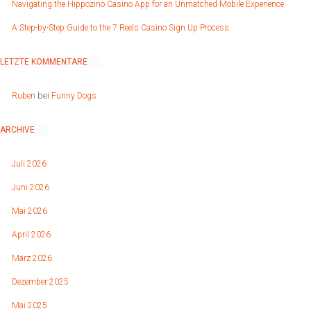
Navigating the Hippozino Casino App for an Unmatched Mobile Experience
A Step-by-Step Guide to the 7 Reels Casino Sign Up Process
LETZTE KOMMENTARE
bei
Ruben
Funny Dogs
ARCHIVE
Juli 2026
Juni 2026
Mai 2026
April 2026
März 2026
Dezember 2025
Mai 2025