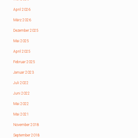
April 2026
März 2026
Dezember 2025
Mai 2025
April 2025
Februar 2025
Januar 2023
Juli 2022
Juni 2022
Mai 2022
Mai 2021
November 2018
September 2018