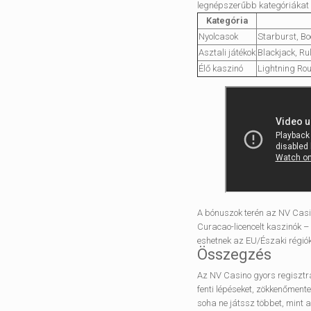
legnépszerűbb kategóriákat é
Kategória
Nyolcasok
Starburst, Bo
Asztali játékok
Blackjack, Ru
Élő kaszinó
Lightning Rou
A bónuszok terén az NV Casi
Curacao-licencelt kaszinók –
eshetnek az EU/Északi régiók
Összegzés
Az NV Casino gyors regisztrá
fenti lépéseket, zökkenőmentese
soha ne játssz többet, mint a