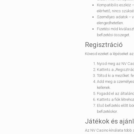
Kompatibilis eszköz 
elérhető, nincs szüks
Személyes adatok – va
elengedhetetlen.
Fizetési mód kiválasz
befizetési összeget.
Regisztráció
Kövesd ezeket a lépéseket az
Nyisd meg az NV Cas
Kattints a „Regisztrá
Töltsd ki a mezőket: f
Add meg a személyes 
kellenek.
Fogadd el az általános
Kattints a fiók létreh
Első befizetés előtt
befizetéskor.
Játékok és aján
Az NV Casino kínálata több sz