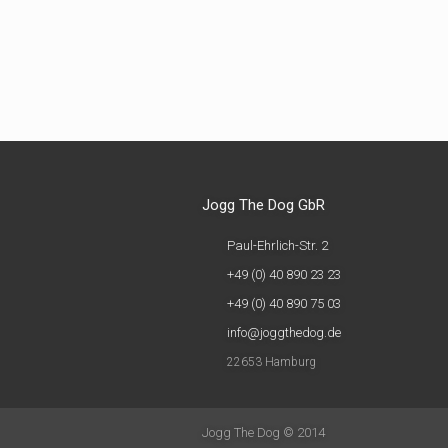
Jogg The Dog GbR
Paul-Ehrlich-Str. 2
+49 (0) 40 890 23 23
+49 (0) 40 890 75 03
info@joggthedog.de
22653 Hamburg
Jogg The Dog © 2014