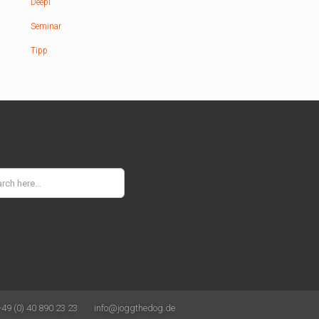
Deepl
Seminar
Tipp
+49 (0) 40 890 23 23
info@joggthedog.de