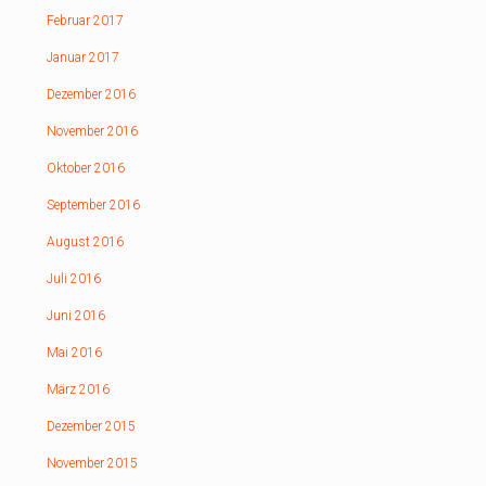
Februar 2017
Januar 2017
Dezember 2016
November 2016
Oktober 2016
September 2016
August 2016
Juli 2016
Juni 2016
Mai 2016
März 2016
Dezember 2015
November 2015