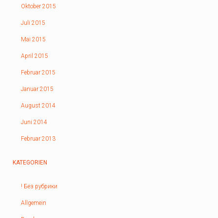
Oktober 2015
Juli 2015
Mai 2015
April 2015
Februar 2015
Januar 2015
August 2014
Juni 2014
Februar 2013
KATEGORIEN
! Без рубрики
Allgemein