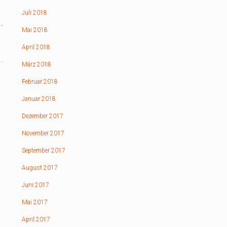
Juli 2018
Mai 2018
April 2018
März 2018
Februar 2018
Januar 2018
Dezember 2017
November 2017
September 2017
August 2017
Juni 2017
Mai 2017
April 2017