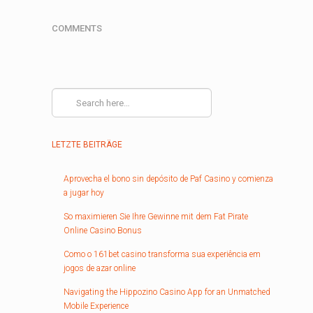
COMMENTS
LETZTE BEITRÄGE
Aprovecha el bono sin depósito de Paf Casino y comienza
a jugar hoy
So maximieren Sie Ihre Gewinne mit dem Fat Pirate
Online Casino Bonus
Como o 161bet casino transforma sua experiência em
jogos de azar online
Navigating the Hippozino Casino App for an Unmatched
Mobile Experience