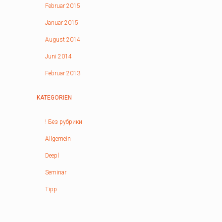
Februar 2015
Januar 2015
August 2014
Juni 2014
Februar 2013
KATEGORIEN
! Без рубрики
Allgemein
Deepl
Seminar
Tipp