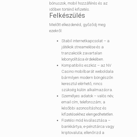
bónuszok, mobil hozzáférés és az
időben történő kifizetés.
Felkészülés
Mielőtt elkezdenéd, győződj meg
ezekről:
Stabil internetkapcsolat – a
játékok streamelése és a
tranzakciók zavartalan
lebonyolítása érdekében.
Kompatibilis eszköz – az NV
Casino mobilbarát weboldala
bármilyen modern böngészőn
keresztül elérhető, nincs
szükség külön alkalmazásra.
Személyes adatok – valós név,
email cím, telefonszám; a
későbbi azonosításhoz és
kifizetésekhez elengedhetetlen.
Fizetési mód kiválasztása –
bankkártya, e-pénztárca vagy
kriptovaluta; ellenőrizd a