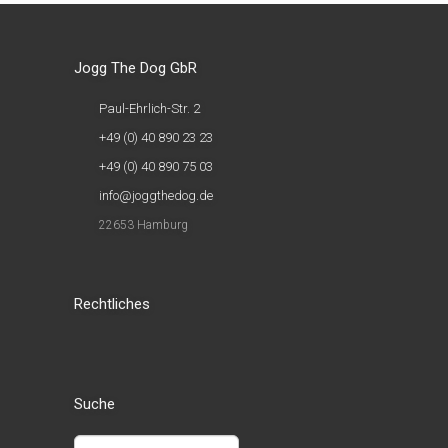
Jogg The Dog GbR
Paul-Ehrlich-Str. 2
+49 (0) 40 890 23 23
+49 (0) 40 890 75 03
info@joggthedog.de
22653 Hamburg
Rechtliches
Suche