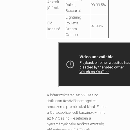
Asztali
Rulett,
98-99,5%
játékok
Baccarat
Lightning
Élő
Roulette,
97-99%
kaszinó
Dream
Catcher
A bónuszok terén az NV Casino
tipikusan üdvözlőcsomagot és
rendszeres promóciókat kínál. Fontos:
a Curacao-licencelt kaszinók – mint
az NV Casino – esetében a
nyeremények helyi adókötelezettség
alá eshetnek az EU/Északi