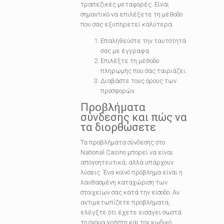
τραπεζικές μεταφορές. Είναι
σημαντικό να επιλέξετε τη μέθοδο
που σας εξυπηρετεί καλύτερα.
Επαληθεύστε την ταυτότητά
σας με έγγραφα.
Επιλέξτε τη μέθοδο
πληρωμής που σας ταιριάζει.
Διαβάστε τους όρους των
προσφορών.
Προβλήματα
σύνδεσης και πώς να
τα διορθώσετε
Τα προβλήματα σύνδεσης στο
National Casino μπορεί να είναι
απογοητευτικά, αλλά υπάρχουν
λύσεις. Ένα κοινό πρόβλημα είναι η
λανθασμένη καταχώριση των
στοιχείων σας κατά την είσοδο. Αν
αντιμετωπίζετε προβλήματα,
ελέγξτε ότι έχετε εισάγει σωστά
το όνομα χρήστη και τον κωδικό