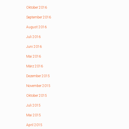
Oktober 2016
September 2016
August 2016
Juli 2016
Juni 2016
Mai 2016
März 2016
Dezember 2015
November 2015
Oktober 2015
Juli 2015
Mai 2015
April 2015