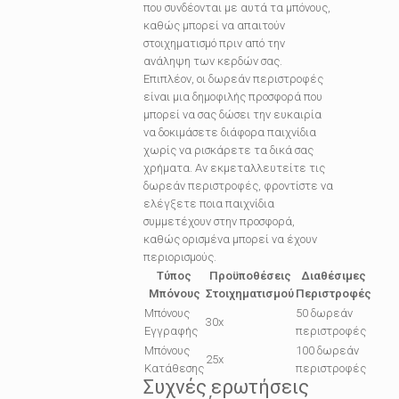
που συνδέονται με αυτά τα μπόνους,
καθώς μπορεί να απαιτούν
στοιχηματισμό πριν από την
ανάληψη των κερδών σας.
Επιπλέον, οι δωρεάν περιστροφές
είναι μια δημοφιλής προσφορά που
μπορεί να σας δώσει την ευκαιρία
να δοκιμάσετε διάφορα παιχνίδια
χωρίς να ρισκάρετε τα δικά σας
χρήματα. Αν εκμεταλλευτείτε τις
δωρεάν περιστροφές, φροντίστε να
ελέγξετε ποια παιχνίδια
συμμετέχουν στην προσφορά,
καθώς ορισμένα μπορεί να έχουν
περιορισμούς.
Τύπος
Προϋποθέσεις
Διαθέσιμες
Μπόνους
Στοιχηματισμού
Περιστροφές
Μπόνους
50 δωρεάν
30x
Εγγραφής
περιστροφές
Μπόνους
100 δωρεάν
25x
Κατάθεσης
περιστροφές
Συχνές ερωτήσεις