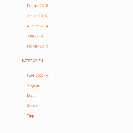
Februar 2015
Januar 2015
August 2014
Juni 2014
Februar 2013
KATEGORIEN
! Без рубрики
Allgemein
Deepl
Seminar
Tipp