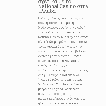
σχετικά με το
National Casino στην
Ελλάδα
Πολλοί χρήστες μπορεί να έχουν
ερωτήσεις σχετικά με τη
διαδικασία εγγραφής, την είσοδο ή
την ανάληψη χρημάτων από το
National Casino. Μια συχνή ερώτηση
είναι “Πώς μπορώ να επαληθεύσω
τον λογαριασμό μου;” Η απάντηση
είναι ότι θα πρέπει να υποβάλετε
αντίγραφα των εγγράφων σας,
όπως ταυτότητα ή λογαριασμό
κοινής ωφελείας, για να
επιβεβαιώσετε την ταυτότητά σας.
Άλλη μια συχνή ερώτηση είναι
“Ποιες μέθοδοι πληρωμής είναι
διαθέσιμες;” Στο National Casino
μπορείτε να χρησιμοποιήσετε
πολλές μεθόδους, όπως
πιστωτικές/χρεωστικές κάρτες,
ηλεκτρονικά πορτοφόλια και