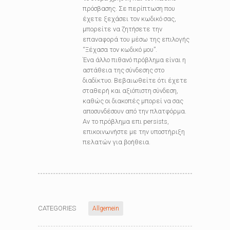
πρόσβασης. Σε περίπτωση που
έχετε ξεχάσει τον κωδικό σας,
μπορείτε να ζητήσετε την
επαναφορά του μέσω της επιλογής
“Ξέχασα τον κωδικό μου”.
Ένα άλλο πιθανό πρόβλημα είναι η
αστάθεια της σύνδεσης στο
διαδίκτυο. Βεβαιωθείτε ότι έχετε
σταθερή και αξιόπιστη σύνδεση,
καθώς οι διακοπές μπορεί να σας
αποσυνδέσουν από την πλατφόρμα.
Αν το πρόβλημα επι persists,
επικοινωνήστε με την υποστήριξη
πελατών για βοήθεια.
CATEGORIES
Allgemein