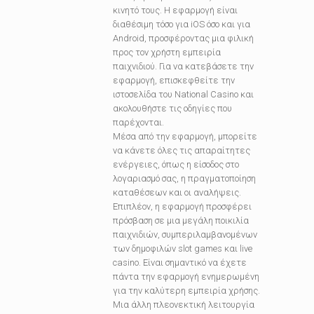
κινητό τους. Η εφαρμογή είναι
διαθέσιμη τόσο για iOS όσο και για
Android, προσφέροντας μια φιλική
προς τον χρήστη εμπειρία
παιχνιδιού. Για να κατεβάσετε την
εφαρμογή, επισκεφθείτε την
ιστοσελίδα του National Casino και
ακολουθήστε τις οδηγίες που
παρέχονται.
Μέσα από την εφαρμογή, μπορείτε
να κάνετε όλες τις απαραίτητες
ενέργειες, όπως η είσοδος στο
λογαριασμό σας, η πραγματοποίηση
καταθέσεων και οι αναλήψεις.
Επιπλέον, η εφαρμογή προσφέρει
πρόσβαση σε μια μεγάλη ποικιλία
παιχνιδιών, συμπεριλαμβανομένων
των δημοφιλών slot games και live
casino. Είναι σημαντικό να έχετε
πάντα την εφαρμογή ενημερωμένη
για την καλύτερη εμπειρία χρήσης.
Μια άλλη πλεονεκτική λειτουργία