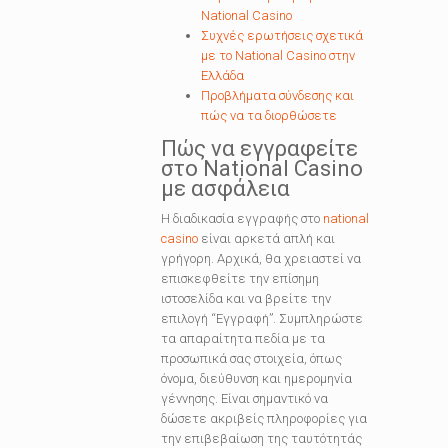
National Casino
Συχνές ερωτήσεις σχετικά
με το National Casino στην
Ελλάδα
Προβλήματα σύνδεσης και
πώς να τα διορθώσετε
Πώς να εγγραφείτε
στο National Casino
με ασφάλεια
Η διαδικασία εγγραφής στο
national
casino
είναι αρκετά απλή και
γρήγορη. Αρχικά, θα χρειαστεί να
επισκεφθείτε την επίσημη
ιστοσελίδα και να βρείτε την
επιλογή “Εγγραφή”. Συμπληρώστε
τα απαραίτητα πεδία με τα
προσωπικά σας στοιχεία, όπως
όνομα, διεύθυνση και ημερομηνία
γέννησης. Είναι σημαντικό να
δώσετε ακριβείς πληροφορίες για
την επιβεβαίωση της ταυτότητάς