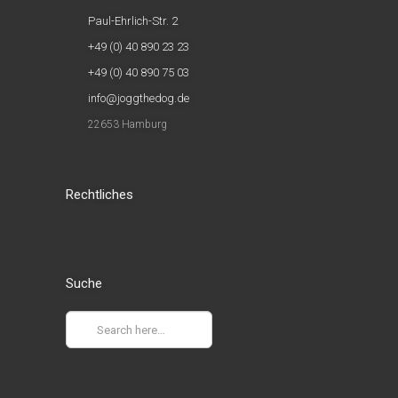
Paul-Ehrlich-Str. 2
+49 (0) 40 890 23 23
+49 (0) 40 890 75 03
info@joggthedog.de
22653 Hamburg
Rechtliches
Suche