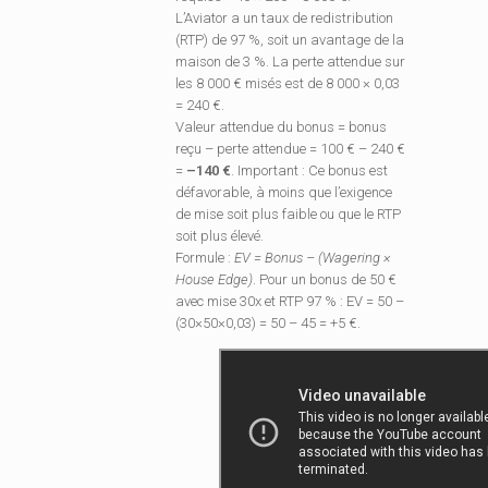
L’Aviator a un taux de redistribution
(RTP) de 97 %, soit un avantage de la
maison de 3 %. La perte attendue sur
les 8 000 € misés est de 8 000 × 0,03
= 240 €.
Valeur attendue du bonus = bonus
reçu – perte attendue = 100 € – 240 €
=
–140 €
. Important : Ce bonus est
défavorable, à moins que l’exigence
de mise soit plus faible ou que le RTP
soit plus élevé.
Formule :
EV = Bonus – (Wagering ×
House Edge)
. Pour un bonus de 50 €
avec mise 30x et RTP 97 % : EV = 50 –
(30×50×0,03) = 50 – 45 = +5 €.