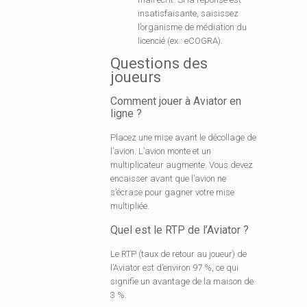
insatisfaisante, saisissez
l’organisme de médiation du
licencié (ex : eCOGRA).
Questions des
joueurs
Comment jouer à Aviator en
ligne ?
Placez une mise avant le décollage de
l’avion. L’avion monte et un
multiplicateur augmente. Vous devez
encaisser avant que l’avion ne
s’écrase pour gagner votre mise
multipliée.
Quel est le RTP de l’Aviator ?
Le RTP (taux de retour au joueur) de
l’Aviator est d’environ 97 %, ce qui
signifie un avantage de la maison de
3 %.