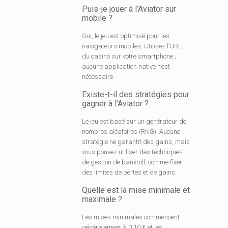
Puis-je jouer à l’Aviator sur
mobile ?
Oui, le jeu est optimisé pour les
navigateurs mobiles. Utilisez l’URL
du casino sur votre smartphone ;
aucune application native n’est
nécessaire.
Existe-t-il des stratégies pour
gagner à l’Aviator ?
Le jeu est basé sur un générateur de
nombres aléatoires (RNG). Aucune
stratégie ne garantit des gains, mais
vous pouvez utiliser des techniques
de gestion de bankroll, comme fixer
des limites de pertes et de gains.
Quelle est la mise minimale et
maximale ?
Les mises minimales commencent
généralement à 0,10 € et les