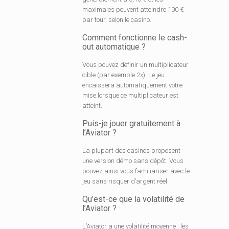
maximales peuvent atteindre 100 €
par tour, selon le casino.
Comment fonctionne le cash-
out automatique ?
Vous pouvez définir un multiplicateur
cible (par exemple 2x). Le jeu
encaissera automatiquement votre
mise lorsque ce multiplicateur est
atteint.
Puis-je jouer gratuitement à
l’Aviator ?
La plupart des casinos proposent
une version démo sans dépôt. Vous
pouvez ainsi vous familiariser avec le
jeu sans risquer d’argent réel.
Qu’est-ce que la volatilité de
l’Aviator ?
L’Aviator a une volatilité moyenne : les