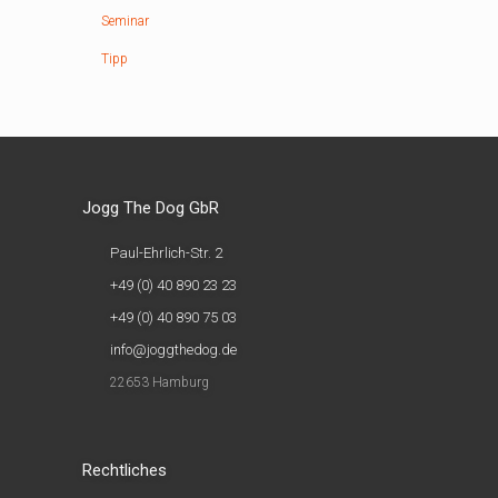
Seminar
Tipp
Jogg The Dog GbR
Paul-Ehrlich-Str. 2
+49 (0) 40 890 23 23
+49 (0) 40 890 75 03
info@joggthedog.de
22653 Hamburg
Rechtliches