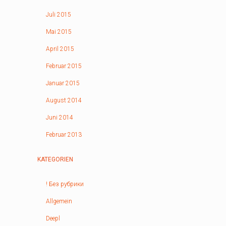
Juli 2015
Mai 2015
April 2015
Februar 2015
Januar 2015
August 2014
Juni 2014
Februar 2013
KATEGORIEN
! Без рубрики
Allgemein
Deepl