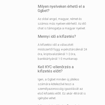
Milyen nyelveken érhető el a
Ggbet?
Az oldal angol, magyar, német és
számos más nyelven elérhető. Az élő
chat is támogatja a magyar nyelvet.
Mennyi idő a kifizetés?
A kifizetési idő a választott
módszertől függ: e-pénztárcáknál 24
óra, kriptovalutáknál 1-2 óra,
bankkártyánál 1-3 munkanap.
Kell KYC-ellenőrzés a
kifizetés előtt?
Igen, a Ggbet minden új játékos
számára kötelezővé teszi a
személyazonosság igazolását az
első kifizetés előtt. Ez akár 48 órát is
igénybe vehet.