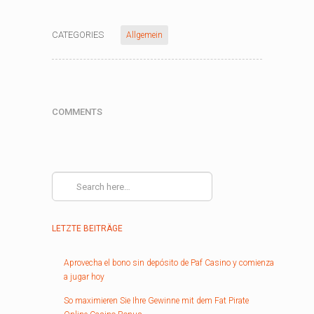
CATEGORIES
Allgemein
COMMENTS
LETZTE BEITRÄGE
Aprovecha el bono sin depósito de Paf Casino y comienza
a jugar hoy
So maximieren Sie Ihre Gewinne mit dem Fat Pirate