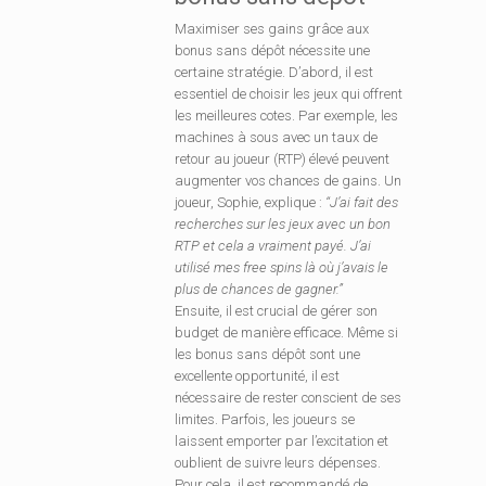
Maximiser ses gains grâce aux
bonus sans dépôt nécessite une
certaine stratégie. D’abord, il est
essentiel de choisir les jeux qui offrent
les meilleures cotes. Par exemple, les
machines à sous avec un taux de
retour au joueur (RTP) élevé peuvent
augmenter vos chances de gains. Un
joueur, Sophie, explique :
“J’ai fait des
recherches sur les jeux avec un bon
RTP et cela a vraiment payé. J’ai
utilisé mes free spins là où j’avais le
plus de chances de gagner.”
Ensuite, il est crucial de gérer son
budget de manière efficace. Même si
les bonus sans dépôt sont une
excellente opportunité, il est
nécessaire de rester conscient de ses
limites. Parfois, les joueurs se
laissent emporter par l’excitation et
oublient de suivre leurs dépenses.
Pour cela, il est recommandé de