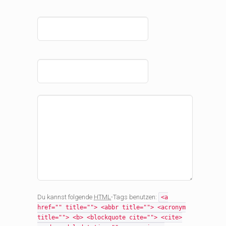
Du kannst folgende
HTML
-Tags benutzen:
<a
href="" title=""> <abbr title=""> <acronym
title=""> <b> <blockquote cite=""> <cite>