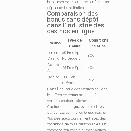
habitudes de jeu et de veiller à ne pas
dépasser leurs limites.
Comparaison des
bonus sans dépôt
dans l’industrie des
casinos en ligne
Type de
Conditions
Casino
Bonus
de Mise
Lemon
50 Free Spins
30x
Casino
No Deposit
Casino
25 Free Spins
40x
A
Casino
100€ en
20x
B
Crédits
Dans l’industrie des casinos en ligne,
les offres de bonus sans dépôt
varient considérablement. Lemon
Casino se distingue par ses offres
attractives comme les
lemon casino
100 free spins
qui viennent avec des
conditions de mise raisonnables. En
comparaison avec d’autres casinos,