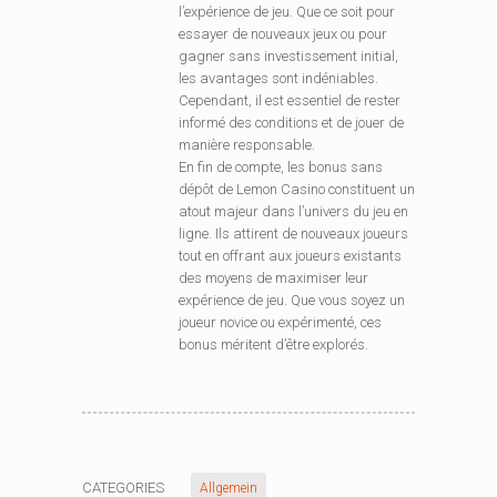
l’expérience de jeu. Que ce soit pour
essayer de nouveaux jeux ou pour
gagner sans investissement initial,
les avantages sont indéniables.
Cependant, il est essentiel de rester
informé des conditions et de jouer de
manière responsable.
En fin de compte, les bonus sans
dépôt de Lemon Casino constituent un
atout majeur dans l’univers du jeu en
ligne. Ils attirent de nouveaux joueurs
tout en offrant aux joueurs existants
des moyens de maximiser leur
expérience de jeu. Que vous soyez un
joueur novice ou expérimenté, ces
bonus méritent d’être explorés.
CATEGORIES
Allgemein