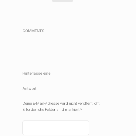
COMMENTS
Hinterlasse eine
Antwort
Deine E-Mail-Adresse wird nicht veröffentlicht.
Erforderliche Felder sind markiert
*