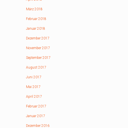
März 2018
Februar 2018
Januar 2018
Dezember 2017
November 2017
September 2017
August 2017
Juni 2017
Mai 2017
April 2017
Februar 2017
Januar 2017
Dezember 2016