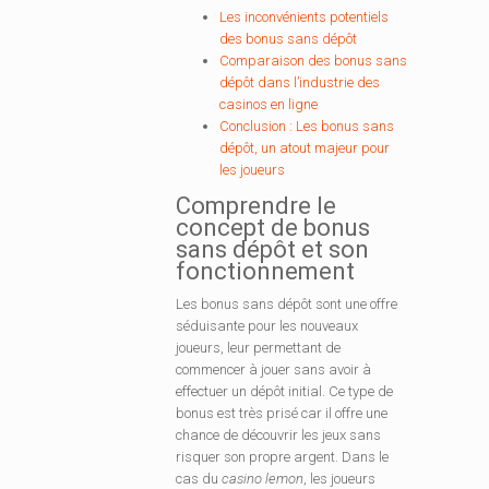
Les inconvénients potentiels
des bonus sans dépôt
Comparaison des bonus sans
dépôt dans l’industrie des
casinos en ligne
Conclusion : Les bonus sans
dépôt, un atout majeur pour
les joueurs
Comprendre le
concept de bonus
sans dépôt et son
fonctionnement
Les bonus sans dépôt sont une offre
séduisante pour les nouveaux
joueurs, leur permettant de
commencer à jouer sans avoir à
effectuer un dépôt initial. Ce type de
bonus est très prisé car il offre une
chance de découvrir les jeux sans
risquer son propre argent. Dans le
cas du
casino lemon
, les joueurs