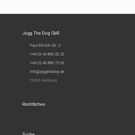
Jogg The Dog GbR
Paul-Ehrlich-Str. 2
+49 (0) 40 890 23 23
+49 (0) 40 890 75 03
info@joggthedog.de
22653 Hamburg
Rechtliches
Suche