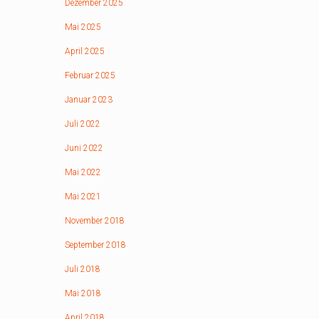
Dezember 2025
Mai 2025
April 2025
Februar 2025
Januar 2023
Juli 2022
Juni 2022
Mai 2022
Mai 2021
November 2018
September 2018
Juli 2018
Mai 2018
April 2018