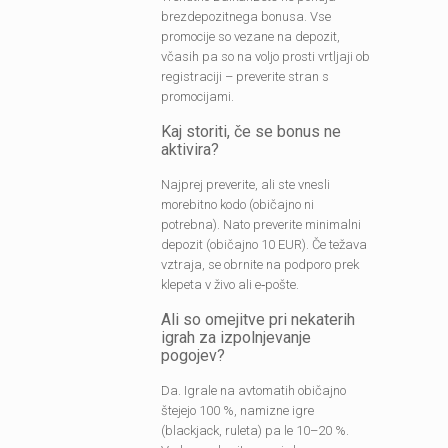
brezdepozitnega bonusa. Vse
promocije so vezane na depozit,
včasih pa so na voljo prosti vrtljaji ob
registraciji – preverite stran s
promocijami.
Kaj storiti, če se bonus ne
aktivira?
Najprej preverite, ali ste vnesli
morebitno kodo (običajno ni
potrebna). Nato preverite minimalni
depozit (običajno 10 EUR). Če težava
vztraja, se obrnite na podporo prek
klepeta v živo ali e‑pošte.
Ali so omejitve pri nekaterih
igrah za izpolnjevanje
pogojev?
Da. Igrale na avtomatih običajno
štejejo 100 %, namizne igre
(blackjack, ruleta) pa le 10–20 %.