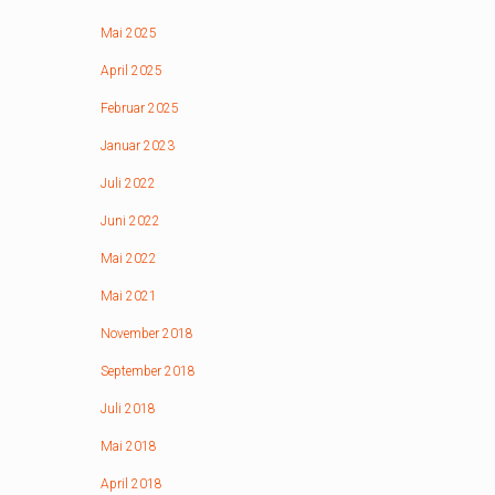
Mai 2025
April 2025
Februar 2025
Januar 2023
Juli 2022
Juni 2022
Mai 2022
Mai 2021
November 2018
September 2018
Juli 2018
Mai 2018
April 2018