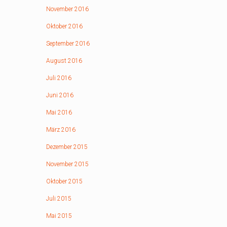
November 2016
Oktober 2016
September 2016
August 2016
Juli 2016
Juni 2016
Mai 2016
März 2016
Dezember 2015
November 2015
Oktober 2015
Juli 2015
Mai 2015