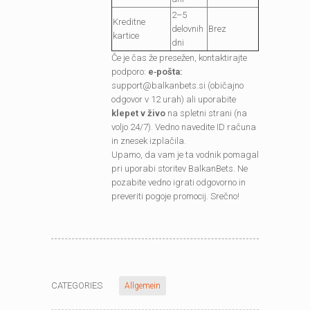
2–5
Kreditne
delovnih
Brez
kartice
dni
Če je čas že presežen, kontaktirajte
podporo:
e‑pošta:
support@balkanbets.si (običajno
odgovor v 12 urah) ali uporabite
klepet v živo
na spletni strani (na
voljo 24/7). Vedno navedite ID računa
in znesek izplačila.
Upamo, da vam je ta vodnik pomagal
pri uporabi storitev BalkanBets. Ne
pozabite vedno igrati odgovorno in
preveriti pogoje promocij. Srečno!
CATEGORIES
Allgemein