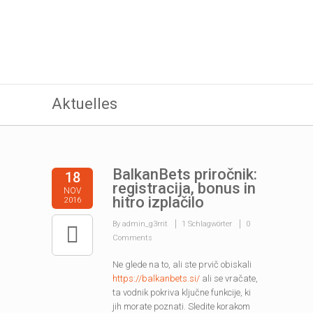
Aktuelles
BalkanBets priročnik:
18
registracija, bonus in
NOV
hitro izplačilo
2016
By admin_g3rrit
1 Schlagwörter
0
Comments
Ne glede na to, ali ste prvič obiskali
https://balkanbets.si/
ali se vračate,
ta vodnik pokriva ključne funkcije, ki
jih morate poznati. Sledite korakom