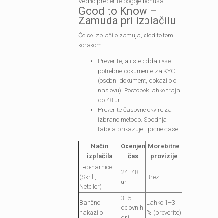
Vedno preberite pogoje bonusa.
Good to Know –
Zamuda pri izplačilu
Če se izplačilo zamuja, sledite tem
korakom:
Preverite, ali ste oddali vse
potrebne dokumente za KYC
(osebni dokument, dokazilo o
naslovu). Postopek lahko traja
do 48 ur.
Preverite časovne okvire za
izbrano metodo. Spodnja
tabela prikazuje tipične čase.
Način
Ocenjen
Morebitne
izplačila
čas
provizije
E‑denarnice
24–48
(Skrill,
Brez
ur
Neteller)
3–5
Bančno
Lahko 1–3
delovnih
nakazilo
% (preverite)
dni