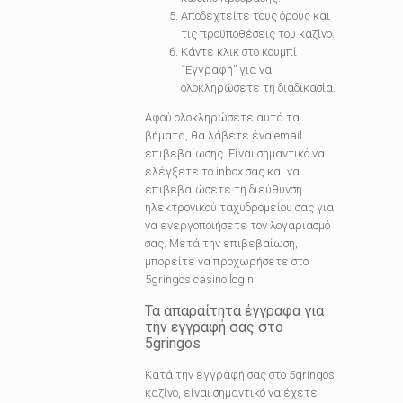
Αποδεχτείτε τους όρους και
τις προϋποθέσεις του καζίνο.
Κάντε κλικ στο κουμπί
“Εγγραφή” για να
ολοκληρώσετε τη διαδικασία.
Αφού ολοκληρώσετε αυτά τα
βήματα, θα λάβετε ένα email
επιβεβαίωσης. Είναι σημαντικό να
ελέγξετε το inbox σας και να
επιβεβαιώσετε τη διεύθυνση
ηλεκτρονικού ταχυδρομείου σας για
να ενεργοποιήσετε τον λογαριασμό
σας. Μετά την επιβεβαίωση,
μπορείτε να προχωρήσετε στο
5gringos casino login.
Τα απαραίτητα έγγραφα για
την εγγραφή σας στο
5gringos
Κατά την εγγραφή σας στο 5gringos
καζίνο, είναι σημαντικό να έχετε