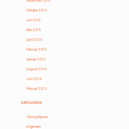
November 2015
Oktober 2015
Juli 2015
Mai 2015
April 2015
Februar 2015
Januar 2015
August 2014
Juni 2014
Februar 2013
KATEGORIEN
! Без рубрики
Allgemein