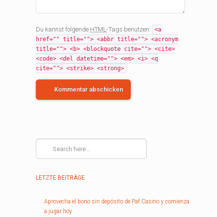
Du kannst folgende
HTML
-Tags benutzen:
<a
href="" title=""> <abbr title=""> <acronym
title=""> <b> <blockquote cite=""> <cite>
<code> <del datetime=""> <em> <i> <q
cite=""> <strike> <strong>
LETZTE BEITRÄGE
Aprovecha el bono sin depósito de Paf Casino y comienza
a jugar hoy