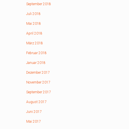
September 2018
Juli 2018
Mai 2018
April 2018
März 2018
Februar 2018
Januar 2018
Dezember 2017
November 2017
September 2017
August 2017
Juni 2017
Mai 2017