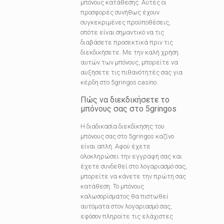
μπόνους κατάθεσης. Αυτές οι
προσφορές συνήθως έχουν
συγκεκριμένες προϋποθέσεις,
οπότε είναι σημαντικό να τις
διαβάσετε προσεκτικά πριν τις
διεκδικήσετε. Με την καλή χρήση
αυτών των μπόνους, μπορείτε να
αυξήσετε τις πιθανότητές σας για
κέρδη στο 5gringos casino.
Πώς να διεκδικήσετε το
μπόνους σας στο 5gringos
Η διαδικασία διεκδίκησης του
μπόνους σας στο 5gringos καζίνο
είναι απλή. Αφού έχετε
ολοκληρώσει την εγγραφή σας και
έχετε συνδεθεί στο λογαριασμό σας,
μπορείτε να κάνετε την πρώτη σας
κατάθεση. Το μπόνους
καλωσορίσματος θα πιστωθεί
αυτόματα στον λογαριασμό σας,
εφόσον πληροίτε τις ελάχιστες