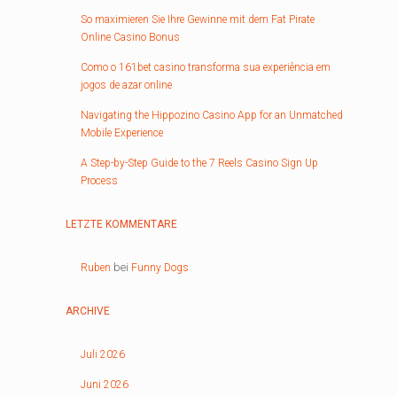
So maximieren Sie Ihre Gewinne mit dem Fat Pirate
Online Casino Bonus
Como o 161bet casino transforma sua experiência em
jogos de azar online
Navigating the Hippozino Casino App for an Unmatched
Mobile Experience
A Step-by-Step Guide to the 7 Reels Casino Sign Up
Process
LETZTE KOMMENTARE
bei
Ruben
Funny Dogs
ARCHIVE
Juli 2026
Juni 2026