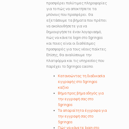
προσφέρει πολύτιμες πληροφορίες
για το πώς να αποκτήσετε τα
μπόνους που προσφέρει. Θα
εξετάσουμε τα βήματα που πρέπει
να ακολουθήσετε για να
δημιουργήσετε έναν λογαριασμό,
πώς να κάνετε login στο 5gringos
και ποιες είναι οι διαθέσιμες
προσφορές για τους νέους παίκτες.
Επίσης, θα αναλύσουμε την
πλατφόρμα και τις υπηρεσίες που
παρέχει το 5gringos casino.
Κατανοώντας τη διαδικασία
εγγραφής στο 5gringos
καζίνο
Βήμα προς βήμα οδηγός για
την εγγραφή σας στο
5gringos
Τα απαραίτητα έγγραφα για
την εγγραφή σας στο
5gringos
Πώς να κάνετε login στο