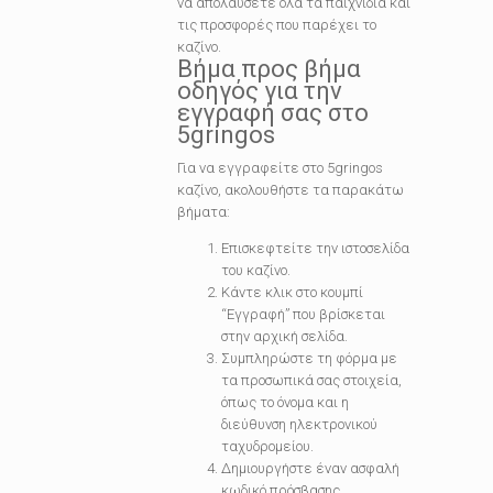
να απολαύσετε όλα τα παιχνίδια και
τις προσφορές που παρέχει το
καζίνο.
Βήμα προς βήμα
οδηγός για την
εγγραφή σας στο
5gringos
Για να εγγραφείτε στο 5gringos
καζίνο, ακολουθήστε τα παρακάτω
βήματα:
Επισκεφτείτε την ιστοσελίδα
του καζίνο.
Κάντε κλικ στο κουμπί
“Εγγραφή” που βρίσκεται
στην αρχική σελίδα.
Συμπληρώστε τη φόρμα με
τα προσωπικά σας στοιχεία,
όπως το όνομα και η
διεύθυνση ηλεκτρονικού
ταχυδρομείου.
Δημιουργήστε έναν ασφαλή
κωδικό πρόσβασης.