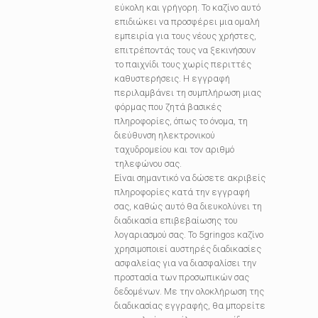
εύκολη και γρήγορη. Το καζίνο αυτό
επιδιώκει να προσφέρει μια ομαλή
εμπειρία για τους νέους χρήστες,
επιτρέποντάς τους να ξεκινήσουν
το παιχνίδι τους χωρίς περιττές
καθυστερήσεις. Η εγγραφή
περιλαμβάνει τη συμπλήρωση μιας
φόρμας που ζητά βασικές
πληροφορίες, όπως το όνομα, τη
διεύθυνση ηλεκτρονικού
ταχυδρομείου και τον αριθμό
τηλεφώνου σας.
Είναι σημαντικό να δώσετε ακριβείς
πληροφορίες κατά την εγγραφή
σας, καθώς αυτό θα διευκολύνει τη
διαδικασία επιβεβαίωσης του
λογαριασμού σας. Το 5gringos καζίνο
χρησιμοποιεί αυστηρές διαδικασίες
ασφαλείας για να διασφαλίσει την
προστασία των προσωπικών σας
δεδομένων. Με την ολοκλήρωση της
διαδικασίας εγγραφής, θα μπορείτε