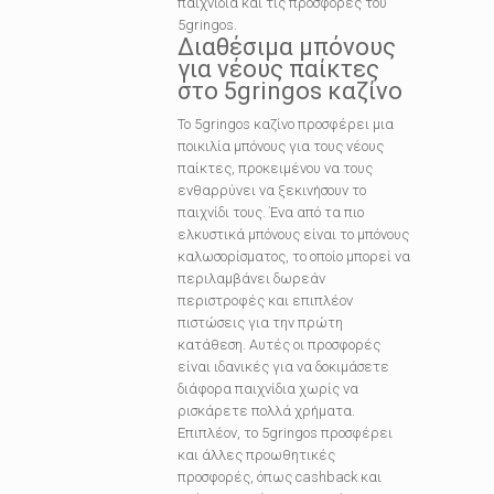
παιχνίδια και τις προσφορές του
5gringos.
Διαθέσιμα μπόνους
για νέους παίκτες
στο 5gringos καζίνο
Το 5gringos καζίνο προσφέρει μια
ποικιλία μπόνους για τους νέους
παίκτες, προκειμένου να τους
ενθαρρύνει να ξεκινήσουν το
παιχνίδι τους. Ένα από τα πιο
ελκυστικά μπόνους είναι το μπόνους
καλωσορίσματος, το οποίο μπορεί να
περιλαμβάνει δωρεάν
περιστροφές και επιπλέον
πιστώσεις για την πρώτη
κατάθεση. Αυτές οι προσφορές
είναι ιδανικές για να δοκιμάσετε
διάφορα παιχνίδια χωρίς να
ρισκάρετε πολλά χρήματα.
Επιπλέον, το 5gringos προσφέρει
και άλλες προωθητικές
προσφορές, όπως cashback και