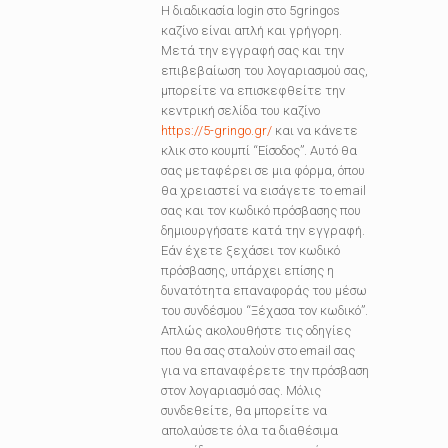
Η διαδικασία login στο 5gringos
καζίνο είναι απλή και γρήγορη.
Μετά την εγγραφή σας και την
επιβεβαίωση του λογαριασμού σας,
μπορείτε να επισκεφθείτε την
κεντρική σελίδα του καζίνο
https://5-gringo.gr/
και να κάνετε
κλικ στο κουμπί “Είσοδος”. Αυτό θα
σας μεταφέρει σε μια φόρμα, όπου
θα χρειαστεί να εισάγετε το email
σας και τον κωδικό πρόσβασης που
δημιουργήσατε κατά την εγγραφή.
Εάν έχετε ξεχάσει τον κωδικό
πρόσβασης, υπάρχει επίσης η
δυνατότητα επαναφοράς του μέσω
του συνδέσμου “Ξέχασα τον κωδικό”.
Απλώς ακολουθήστε τις οδηγίες
που θα σας σταλούν στο email σας
για να επαναφέρετε την πρόσβαση
στον λογαριασμό σας. Μόλις
συνδεθείτε, θα μπορείτε να
απολαύσετε όλα τα διαθέσιμα