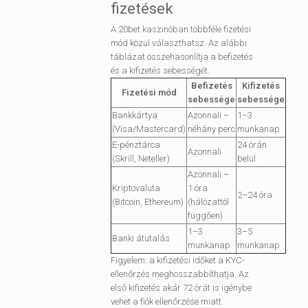
fizetések
A 20bet kaszinóban többféle fizetési
mód közül választhatsz. Az alábbi
táblázat összehasonlítja a befizetés
és a kifizetés sebességét.
Befizetés
Kifizetés
Fizetési mód
sebessége
sebessége
Bankkártya
Azonnali –
1–3
(Visa/Mastercard)
néhány perc
munkanap
E-pénztárca
24 órán
Azonnali
(Skrill, Neteller)
belül
Azonnali –
Kriptovaluta
1 óra
2–24 óra
(Bitcoin, Ethereum)
(hálózattól
függően)
1–3
3–5
Banki átutalás
munkanap
munkanap
Figyelem: a kifizetési időket a KYC-
ellenőrzés meghosszabbíthatja. Az
első kifizetés akár 72 órát is igénybe
vehet a fiók ellenőrzése miatt.