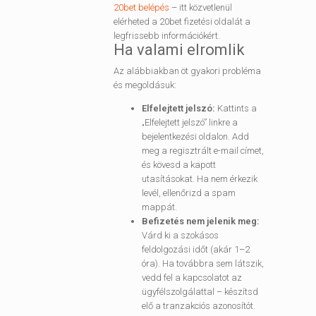
20bet belépés
– itt közvetlenül
elérheted a 20bet fizetési oldalát a
legfrissebb információkért.
Ha valami elromlik
Az alábbiakban öt gyakori probléma
és megoldásuk:
Elfelejtett jelszó:
Kattints a
„Elfelejtett jelszó” linkre a
bejelentkezési oldalon. Add
meg a regisztrált e-mail címet,
és kövesd a kapott
utasításokat. Ha nem érkezik
levél, ellenőrizd a spam
mappát.
Befizetés nem jelenik meg:
Várd ki a szokásos
feldolgozási időt (akár 1–2
óra). Ha továbbra sem látszik,
vedd fel a kapcsolatot az
ügyfélszolgálattal – készítsd
elő a tranzakciós azonosítót.