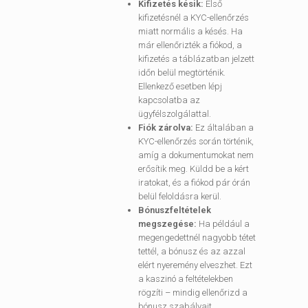
Kifizetés késik:
Első
kifizetésnél a KYC-ellenőrzés
miatt normális a késés. Ha
már ellenőrizték a fiókod, a
kifizetés a táblázatban jelzett
időn belül megtörténik.
Ellenkező esetben lépj
kapcsolatba az
ügyfélszolgálattal.
Fiók zárolva:
Ez általában a
KYC-ellenőrzés során történik,
amíg a dokumentumokat nem
erősítik meg. Küldd be a kért
iratokat, és a fiókod pár órán
belül feloldásra kerül.
Bónuszfeltételek
megszegése:
Ha például a
megengedettnél nagyobb tétet
tettél, a bónusz és az azzal
elért nyeremény elveszhet. Ezt
a kaszinó a feltételekben
rögzíti – mindig ellenőrizd a
bónusz szabályait.