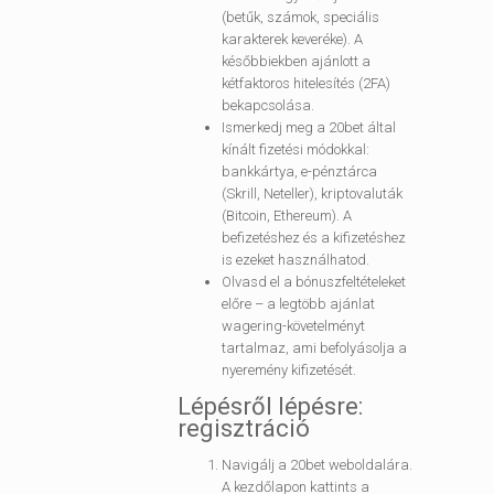
(betűk, számok, speciális
karakterek keveréke). A
későbbiekben ajánlott a
kétfaktoros hitelesítés (2FA)
bekapcsolása.
Ismerkedj meg a 20bet által
kínált fizetési módokkal:
bankkártya, e-pénztárca
(Skrill, Neteller), kriptovaluták
(Bitcoin, Ethereum). A
befizetéshez és a kifizetéshez
is ezeket használhatod.
Olvasd el a bónuszfeltételeket
előre – a legtöbb ajánlat
wagering-követelményt
tartalmaz, ami befolyásolja a
nyeremény kifizetését.
Lépésről lépésre:
regisztráció
Navigálj a 20bet weboldalára.
A kezdőlapon kattints a