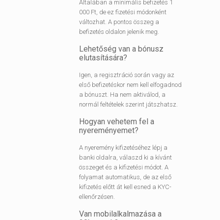
Általában a minimális befizetés 1
000 Ft, de ez fizetési módonként
változhat. A pontos összeg a
befizetés oldalon jelenik meg.
Lehetőség van a bónusz
elutasítására?
Igen, a regisztráció során vagy az
első befizetéskor nem kell elfogadnod
a bónuszt. Ha nem aktiválod, a
normál feltételek szerint játszhatsz.
Hogyan vehetem fel a
nyereményemet?
A nyeremény kifizetéséhez lépj a
banki oldalra, válaszd ki a kívánt
összeget és a kifizetési módot. A
folyamat automatikus, de az első
kifizetés előtt át kell esned a KYC-
ellenőrzésen.
Van mobilalkalmazása a