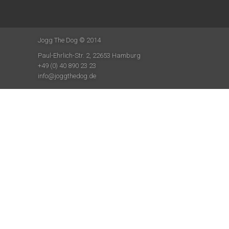
Jogg The Dog © 2014
Paul-Ehrlich-Str. 2, 22653 Hamburg
+49 (0) 40 890 23 23
info@joggthedog.de