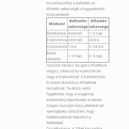
összehasonlítja a befizetés és
kifizetés sebességét a leggyakoribb
módszereknél:
Befizetés
Kifizetés
Módszer
sebessége
sebessége
Bankkártya
Azonnali
1–3 nap
E-pénztárca
Azonnali
24 óra
Kriptovaluta
1 óra
2–24 óra
Banki
1–3 nap
3–5 nap
átutalás
Hasznos tanács: ha gyors kifizetésre
vágysz, válaszd az e-pénztárcát
vagy a kriptovalutát. A bankkártyás
és banki átutalásos kifizetések
lassabbak. Továbbá, vedd
figyelembe, hogy a wagering-
követelmény teljesítésekor érdemes
magas hozzájárulású játékokat (pl.
nyerőgépek) választani, hogy
hatékonyabban teljesítsd a
feltételeket.
Összefoglalva: a 20bet kaszinóba