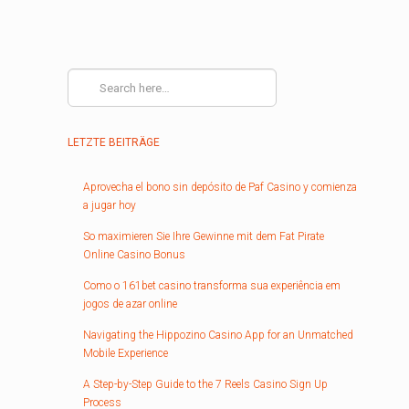
LETZTE BEITRÄGE
Aprovecha el bono sin depósito de Paf Casino y comienza
a jugar hoy
So maximieren Sie Ihre Gewinne mit dem Fat Pirate
Online Casino Bonus
Como o 161bet casino transforma sua experiência em
jogos de azar online
Navigating the Hippozino Casino App for an Unmatched
Mobile Experience
A Step-by-Step Guide to the 7 Reels Casino Sign Up
Process